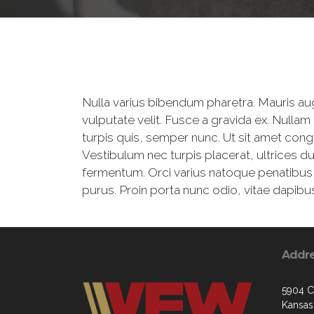
Nulla varius bibendum pharetra. Mauris aug
vulputate velit. Fusce a gravida ex. Nullam
turpis quis, semper nunc. Ut sit amet congu
Vestibulum nec turpis placerat, ultrices du
fermentum. Orci varius natoque penatibus et
purus. Proin porta nunc odio, vitae dapibus
Addr
5904 C
Kansas