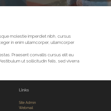
tesque molestie imperdiet nibh, cursus
Integer in enim ullamcorper, ullamcorper
estas. Praesent convallis cursus elit eu
tibulum ut sollicitudin felis, sed viverra
Links
Site Admin
Webmail