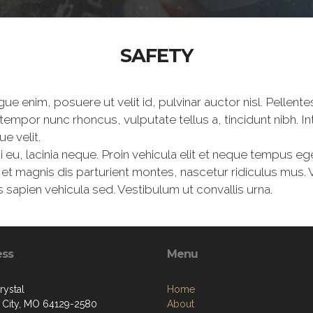
SAFETY
ue enim, posuere ut velit id, pulvinar auctor nisl. Pellen
 tempor nunc rhoncus, vulputate tellus a, tincidunt nibh. 
e velit.
i eu, lacinia neque. Proin vehicula elit et neque tempus eg
 magnis dis parturient montes, nascetur ridiculus mus. Ves
 sapien vehicula sed. Vestibulum ut convallis urna.
ess
Menu
rystal
Home
 City, MO 64129-2580
About