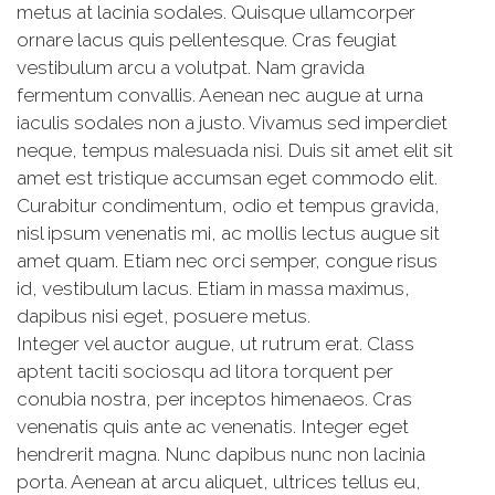
metus at lacinia sodales. Quisque ullamcorper
ornare lacus quis pellentesque. Cras feugiat
vestibulum arcu a volutpat. Nam gravida
fermentum convallis. Aenean nec augue at urna
iaculis sodales non a justo. Vivamus sed imperdiet
neque, tempus malesuada nisi. Duis sit amet elit sit
amet est tristique accumsan eget commodo elit.
Curabitur condimentum, odio et tempus gravida,
nisl ipsum venenatis mi, ac mollis lectus augue sit
amet quam. Etiam nec orci semper, congue risus
id, vestibulum lacus. Etiam in massa maximus,
dapibus nisi eget, posuere metus.
Integer vel auctor augue, ut rutrum erat. Class
aptent taciti sociosqu ad litora torquent per
conubia nostra, per inceptos himenaeos. Cras
venenatis quis ante ac venenatis. Integer eget
hendrerit magna. Nunc dapibus nunc non lacinia
porta. Aenean at arcu aliquet, ultrices tellus eu,